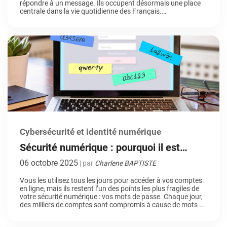
répondre à un message. Ils occupent désormais une place
centrale dans la vie quotidienne des Français.
Naturellement, une question se pose : les Français sont-ils
de plus en plus accros aux réseaux sociaux […]
Cybersécurité et identité numérique
Sécurité numérique : pourquoi il est
temps d’abandonner les mots de passe
06 octobre 2025
| par
Charlene BAPTISTE
fragiles
Vous les utilisez tous les jours pour accéder à vos comptes
en ligne, mais ils restent l’un des points les plus fragiles de
votre sécurité numérique : vos mots de passe. Chaque jour,
des milliers de comptes sont compromis à cause de mots de
passe trop simples ou réutilisés à outrance. Pourtant, «
123456 », […]