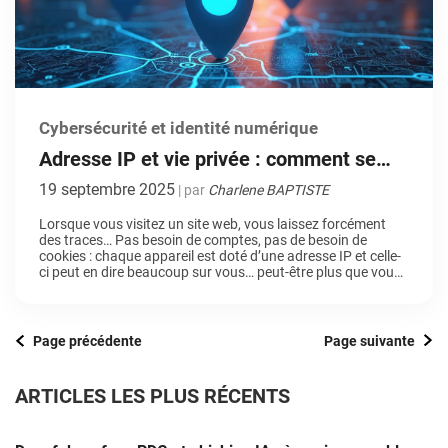
Cybersécurité et identité numérique
Adresse IP et vie privée : comment se
protéger en ligne ?
19 septembre 2025
| par
Charlene BAPTISTE
Lorsque vous visitez un site web, vous laissez forcément
des traces… Pas besoin de comptes, pas de besoin de
cookies : chaque appareil est doté d’une adresse IP et celle-
ci peut en dire beaucoup sur vous… peut-être plus que vous
ne le pensez ! Aujourd’hui, on fait le point sur les adresses IP,
ce qu’elles […]
Page précédente
Page suivante
ARTICLES LES PLUS RÉCENTS