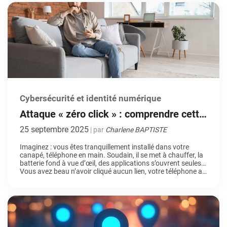
Cybersécurité et identité numérique
Attaque « zéro click » : comprendre cette
menace invisible et réelle
25 septembre 2025
| par
Charlene BAPTISTE
Imaginez : vous êtes tranquillement installé dans votre
canapé, téléphone en main. Soudain, il se met à chauffer, la
batterie fond à vue d’œil, des applications s’ouvrent seules…
Vous avez beau n’avoir cliqué aucun lien, votre téléphone a
bien été compromis. Impossible ? Non… On vous présente
une attaque « zero-click ». Heureusement, même face […]