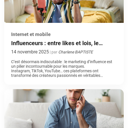
Internet et mobile
Influenceurs : entre likes et lois, le
nouveau visage du marketing d’influence
14 novembre 2025
| par
Charlene BAPTISTE
C’est désormais indiscutable : le marketing d’influence est
un pilier incontournable pour les marques.
Instagram, TikTok, YouTube… ces plateformes ont
transformé des créateurs passionnés en véritables
prescripteurs, capable d’influencer significativement les
comportements d’achats de millions de consommateurs.
Mais derrière les likes et les codes promo se cache une
réalité : ce secteur, longtemps peu encadré, connaît depuis
quelques temps un […]