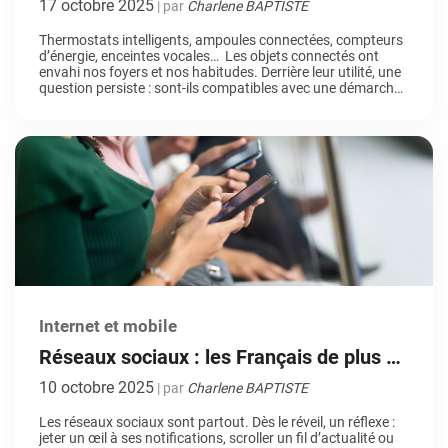
17 octobre 2025
| par
Charlene BAPTISTE
Thermostats intelligents, ampoules connectées, compteurs
d’énergie, enceintes vocales… Les objets connectés ont
envahi nos foyers et nos habitudes. Derrière leur utilité, une
question persiste : sont-ils compatibles avec une démarche
écologique ? À première vue, tout porte à croire que ce n’est
pas le cas. Pourtant, la réalité est un peu plus nuancée. Suivi
des […]
Internet et mobile
Réseaux sociaux : les Français de plus en
plus accros ?
10 octobre 2025
| par
Charlene BAPTISTE
Les réseaux sociaux sont partout. Dès le réveil, un réflexe :
jeter un œil à ses notifications, scroller un fil d’actualité ou