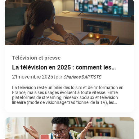
Télévision et presse
La télévision en 2025 : comment les
Français consomment-ils vraiment les
21 novembre 2025
| par
Charlene BAPTISTE
écrans ?
La télévision reste un pilier des loisirs et de l’information en
France, mais ses usages évoluent à toute vitesse. Entre
plateformes de streaming, réseaux sociaux et télévision
linéaire (mode de visionnage traditionnel de la TV), les
Français adaptent leur consommation aux nouvelles
technologies et à leurs modes de vie. En janvier 2025, 98,3 %
des Français […]