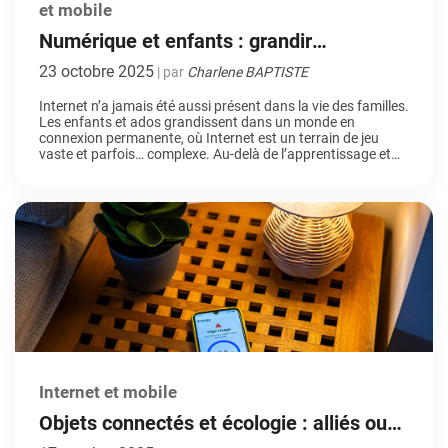
et mobile
Numérique et enfants : grandir
sereinement sur Internet avec le contrôle
23 octobre 2025
| par
Charlene BAPTISTE
parental
Internet n’a jamais été aussi présent dans la vie des familles.
Les enfants et ados grandissent dans un monde en
connexion permanente, où Internet est un terrain de jeu
vaste et parfois… complexe. Au-delà de l’apprentissage et
du divertissement, des risques bien réels se cachent derrière
l’écran lumineux. Dans ce contexte, l’accompagnement et la
protection […]
Internet et mobile
Objets connectés et écologie : alliés ou
ennemis ?