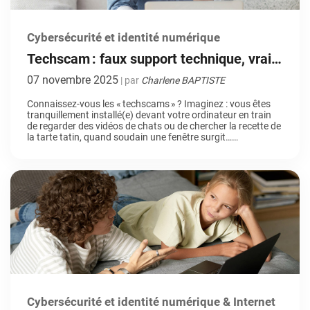
Cybersécurité et identité numérique
Techscam : faux support technique, vraie
arnaque
07 novembre 2025
| par
Charlene BAPTISTE
Connaissez-vous les « techscams » ? Imaginez : vous êtes
tranquillement installé(e) devant votre ordinateur en train
de regarder des vidéos de chats ou de chercher la recette de
la tarte tatin, quand soudain une fenêtre surgit…
clignotante, bruyante, alarmante. Elle vous annonce que
votre ordinateur est infecté, que vos données sont en
danger et qu’il faut appeler […]
Cybersécurité et identité numérique & Internet