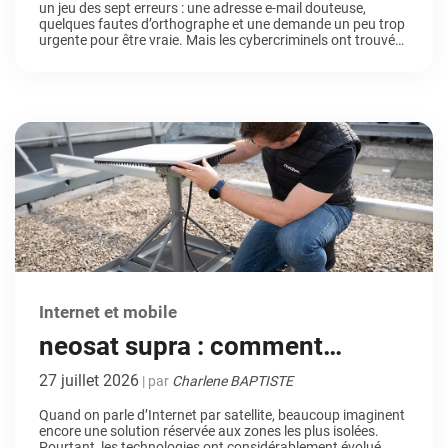
un jeu des sept erreurs : une adresse e-mail douteuse,
de demain ?
quelques fautes d’orthographe et une demande un peu trop
urgente pour être vraie. Mais les cybercriminels ont trouvé
un nouvel allié : l’intelligence artificielle. Entre deepfakes
ultra-réalistes, faux dirigeants clonés en quelques secondes
et campagnes de phishing dopées […]
Internet et mobile
neosat supra : comment
fonctionne cette solution de
27 juillet 2026
| par
Charlene BAPTISTE
connexion Internet par satellite
Quand on parle d’Internet par satellite, beaucoup imaginent
encore une solution réservée aux zones les plus isolées.
LEO ?
Pourtant, les technologies ont considérablement évolué.