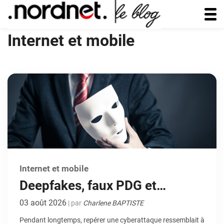
Internet et mobile
Internet et mobile
Deepfakes, faux PDG et
phishing IA : à quoi
03 août 2026
| par
Charlene BAPTISTE
ressemblera la cybermenace
Pendant longtemps, repérer une cyberattaque ressemblait à