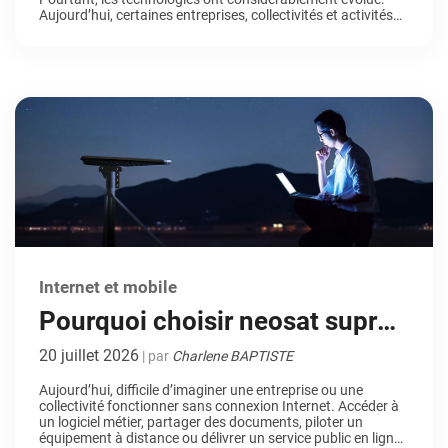
Aujourd’hui, certaines entreprises, collectivités et activités
stratégiques choisissent même le satellite non pas comme
une solution par défaut, mais comme un véritable choix de
connectivité. Pourquoi ? Parce qu’elles recherchent de la […]
Internet et mobile
Pourquoi choisir neosat supra
(satellite LEO) pour sa
20 juillet 2026
| par
Charlene BAPTISTE
connectivité professionnelle ?
Aujourd’hui, difficile d’imaginer une entreprise ou une
collectivité fonctionner sans connexion Internet. Accéder à
un logiciel métier, partager des documents, piloter un
équipement à distance ou délivrer un service public en ligne :