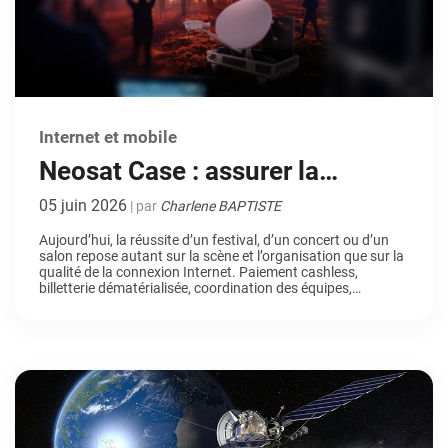
Internet et mobile
Neosat Case : assurer la
connectivité des événements
05 juin 2026
| par
Charlene BAPTISTE
et spectacles partout en France
Aujourd’hui, la réussite d’un festival, d’un concert ou d’un
salon repose autant sur la scène et l’organisation que sur la
qualité de la connexion Internet. Paiement cashless,
billetterie dématérialisée, coordination des équipes,
diffusion en direct… autant de services qui reposent
directement sur la qualité du réseau. En effet, dans ce type
d’événement, une panne ou […]