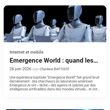
d’organisations françaises et européennes cherchent
aujourd’hui […]
Internet et mobile
Emergence World : quand les
agents IA gouvernent un
26 juin 2026
| par
Charlene BAPTISTE
monde virtuel
Une expérience baptisée “Emergence World” fait grand bruit
dernièrement : des chercheurs du laboratoire américain
Emergence AI ont « lâché » des agents IA (pilotés par des
intelligences artificielles) dans des mondes virtuels… et ont
observé des dynamiques sociales pour le moins
inattendues. L’objectif : les laisser gérer leur propre monde et
observer leur capacité […]