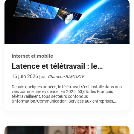
Internet et mobile
Latence et télétravail : le
satellite géostationnaire peut-il
16 juin 2026
| par
Charlene BAPTISTE
tenir la distance ?
Depuis quelques années, le télétravail s’est installé dans nos
vies comme une évidence. En 2025, 63,6% des Français
télétravaillaient, tous secteurs confondus
(Information/Communication, Services aux entreprises,
Fonction Publique…). Entre les réunions visio du lundi matin,
l’envoi de fichiers volumineux, le partage d’écran avec un
client ou encore les sessions de formation en ligne, notre
capacité […]