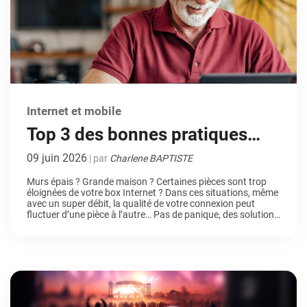
Internet et mobile
Top 3 des bonnes pratiques
pour diffuser le Wi-Fi PARTOUT
09 juin 2026
| par
Charlene BAPTISTE
chez vous
Murs épais ? Grande maison ? Certaines pièces sont trop
éloignées de votre box Internet ? Dans ces situations, même
avec un super débit, la qualité de votre connexion peut
fluctuer d’une pièce à l’autre… Pas de panique, des solutions
existent ! Après avoir lu cet article, la qualité de votre
connexion sera AU TOP, même jusqu’au fond du […]