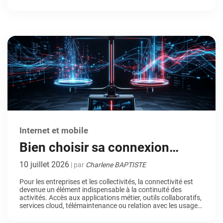
autant d’actions devenues quotidiennes… Jusqu’au jour où
la connexion n’est plus au rendez-vous. Dans ce
contexte, les solutions satellitaires de nouvelle génération
suscitent un […]
Internet et mobile
Bien choisir sa connexion
Internet par satellite : les
10 juillet 2026
| par
Charlene BAPTISTE
critères essentiels pour les
Pour les entreprises et les collectivités, la connectivité est
devenue un élément indispensable à la continuité des
professionnels
activités. Accès aux applications métier, outils collaboratifs,
services cloud, télémaintenance ou relation avec les usagers
: la moindre interruption du réseau peut rapidement avoir
des conséquences opérationnelles et financières. Dans ce