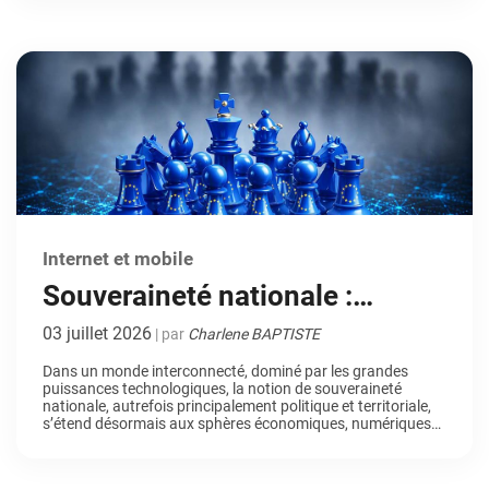
contexte, l’Internet par satellite s’impose comme une […]
Internet et mobile
Souveraineté nationale :
pourquoi entreprises et
03 juillet 2026
| par
Charlene BAPTISTE
collectivités se tournent vers
Dans un monde interconnecté, dominé par les grandes
puissances technologiques, la notion de souveraineté
des solutions européennes
nationale, autrefois principalement politique et territoriale,
s’étend désormais aux sphères économiques, numériques
et technologiques. Pour les entreprises et les collectivités,
cette évolution influence directement les choix d’outils, de
partenaires et d’infrastructures. De plus en plus