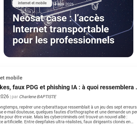
internet et mobile
14 avril 2026
Neosat case : l’accès
Internet transportable
pour les professionnels
 et mobile
es, faux PDG et phishing IA : à quoi ressemblera 
enace de demain ?
2026
| par
Charlene BAPTISTE
ngtemps, repérer une cyberattaque ressemblait à un jeu des sept erreurs 
e e-mail douteuse, quelques fautes d’orthographe et une demande un pe
e pour être vraie. Mais les cybercriminels ont trouvé un nouvel allié :
nce artificielle. Entre deepfakes ultra-réalistes, faux dirigeants clonés en
secondes et campagnes de phishing dopées […]