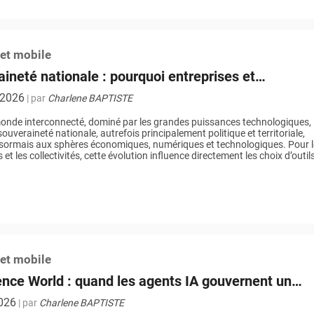
 et mobile
ineté nationale : pourquoi entreprises et
ivités se tournent vers des solutions européennes
t 2026
| par
Charlene BAPTISTE
nde interconnecté, dominé par les grandes puissances technologiques, 
ouveraineté nationale, autrefois principalement politique et territoriale,
sormais aux sphères économiques, numériques et technologiques. Pour 
 et les collectivités, cette évolution influence directement les choix d’outils
ires et d’infrastructures. De plus en plus d’organisations françaises et
s cherchent aujourd’hui […]
 et mobile
nce World : quand les agents IA gouvernent un
virtuel
2026
| par
Charlene BAPTISTE