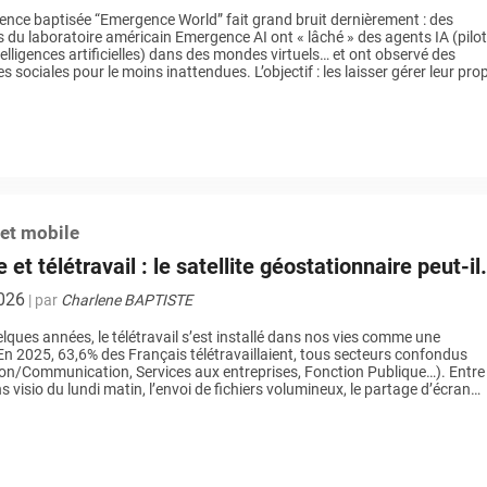
ence baptisée “Emergence World” fait grand bruit dernièrement : des
 du laboratoire américain Emergence AI ont « lâché » des agents IA (pilo
telligences artificielles) dans des mondes virtuels… et ont observé des
 sociales pour le moins inattendues. L’objectif : les laisser gérer leur pro
bserver leur capacité […]
 et mobile
 et télétravail : le satellite géostationnaire peut-il
a distance ?
2026
| par
Charlene BAPTISTE
lques années, le télétravail s’est installé dans nos vies comme une
En 2025, 63,6% des Français télétravaillaient, tous secteurs confondus
on/Communication, Services aux entreprises, Fonction Publique…). Entre
s visio du lundi matin, l’envoi de fichiers volumineux, le partage d’écran
ient ou encore les sessions de formation en ligne, notre capacité […]