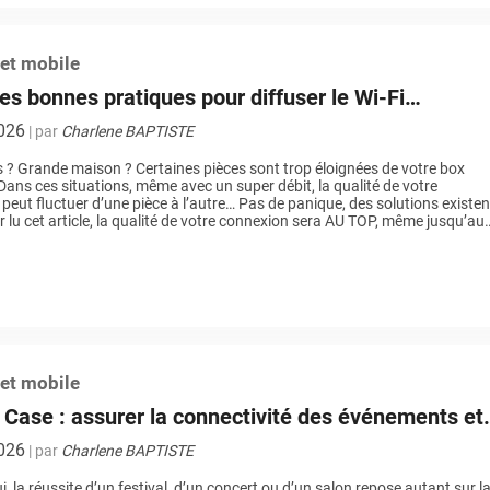
 et mobile
es bonnes pratiques pour diffuser le Wi-Fi
T chez vous
2026
| par
Charlene BAPTISTE
 ? Grande maison ? Certaines pièces sont trop éloignées de votre box
 Dans ces situations, même avec un super débit, la qualité de votre
peut fluctuer d’une pièce à l’autre… Pas de panique, des solutions existent
r lu cet article, la qualité de votre connexion sera AU TOP, même jusqu’au
]
 et mobile
Case : assurer la connectivité des événements et
les partout en France
2026
| par
Charlene BAPTISTE
, la réussite d’un festival, d’un concert ou d’un salon repose autant sur l