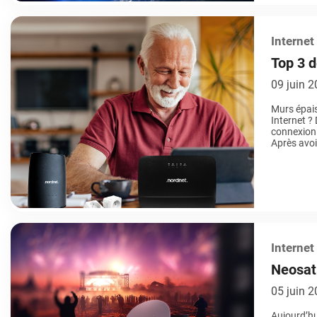
Internet
Top 3 d
PARTOU
09 juin 
Murs épais
Internet ?
connexion 
Après avoi
fond du […
Internet
Neosat 
spectac
05 juin 
Aujourd’hui