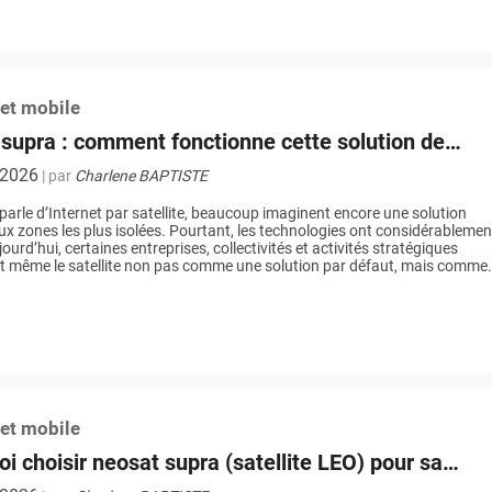
 et mobile
supra : comment fonctionne cette solution de
on Internet par satellite LEO ?
t 2026
| par
Charlene BAPTISTE
arle d’Internet par satellite, beaucoup imaginent encore une solution
ux zones les plus isolées. Pourtant, les technologies ont considérablemen
ourd’hui, certaines entreprises, collectivités et activités stratégiques
t même le satellite non pas comme une solution par défaut, mais comme
le choix de connectivité. Pourquoi ? Parce qu’elles recherchent de la […]
 et mobile
i choisir neosat supra (satellite LEO) pour sa
ivité professionnelle ?