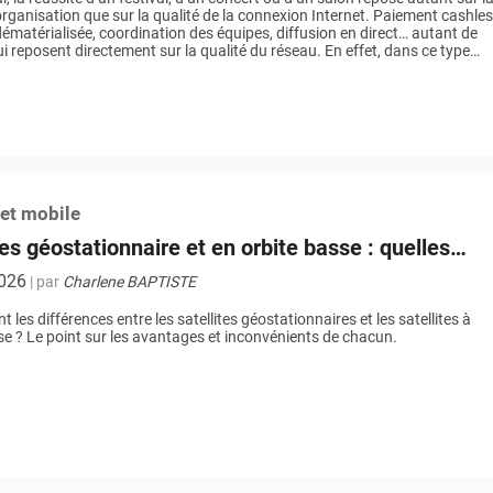
’organisation que sur la qualité de la connexion Internet. Paiement cashles
e dématérialisée, coordination des équipes, diffusion en direct… autant de
ui reposent directement sur la qualité du réseau. En effet, dans ce type
nt, une panne ou […]
 et mobile
tes géostationnaire et en orbite basse : quelles
nces ?
026
| par
Charlene BAPTISTE
t les différences entre les satellites géostationnaires et les satellites à
se ? Le point sur les avantages et inconvénients de chacun.