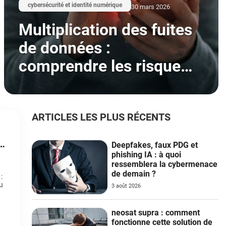
cybersécurité et identité numérique
30 mars 2026
Multiplication des fuites
de données :
comprendre les risques
et adopter les bons
réflexes pour rester en
sécurité
ARTICLES LES PLUS RÉCENTS
la
Deepfakes, faux PDG et
phishing IA : à quoi
ressemblera la cybermenace
de demain ?
:
u
3 août 2026
neosat supra : comment
fonctionne cette solution de