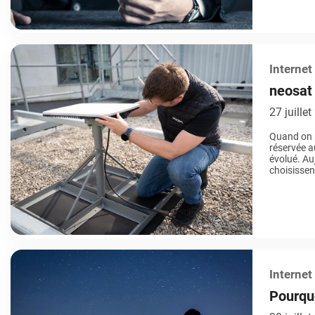
Internet
neosat 
connexi
27 juille
Quand on p
réservée a
évolué. Auj
choisissen
un véritab
Internet
Pourquo
connect