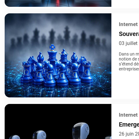
Internet
Souvera
collect
03 juille
Dans un mo
notion de s
s’étend dé
entreprises
de partena
européenne
Internet
Emerge
monde 
26 juin 