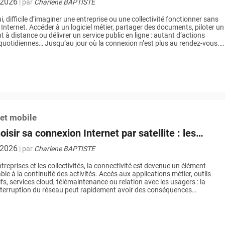
t 2026
| par
Charlene BAPTISTE
, difficile d’imaginer une entreprise ou une collectivité fonctionner sans
Internet. Accéder à un logiciel métier, partager des documents, piloter un
 à distance ou délivrer un service public en ligne : autant d’actions
uotidiennes… Jusqu’au jour où la connexion n’est plus au rendez-vous.
ntexte, les solutions satellitaires de nouvelle génération suscitent un […]
 et mobile
oisir sa connexion Internet par satellite : les
s essentiels pour les professionnels
t 2026
| par
Charlene BAPTISTE
treprises et les collectivités, la connectivité est devenue un élément
ble à la continuité des activités. Accès aux applications métier, outils
ifs, services cloud, télémaintenance ou relation avec les usagers : la
terruption du réseau peut rapidement avoir des conséquences
lles et financières. Dans ce contexte, l’Internet par satellite s’impose
 […]