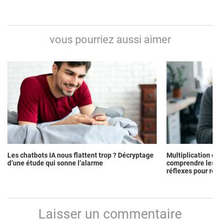
COMMENT NOUS
FACEBOOK POUR
PROTÈGENT-ILS ?
DES
vous pourriez aussi aimer
PLATEFORMES
PLUS « COOL » ?
Les chatbots IA nous flattent trop ? Décryptage
Multiplication de
d’une étude qui sonne l’alarme
comprendre les r
réflexes pour res
Laisser un commentaire