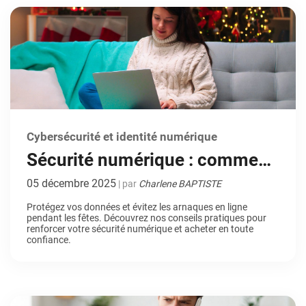
Cybersécurité et identité numérique
Sécurité numérique : comment
éviter les arnaques et protéger
05 décembre 2025
| par
Charlene BAPTISTE
vos données pendant les fêtes
Protégez vos données et évitez les arnaques en ligne
pendant les fêtes. Découvrez nos conseils pratiques pour
renforcer votre sécurité numérique et acheter en toute
confiance.