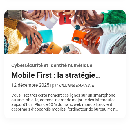
des […]
Cybersécurité et identité numérique
Mobile First : la stratégie
incontournable pour un site
12 décembre 2025
| par
Charlene BAPTISTE
web performant et bien
Vous lisez très certainement ces lignes sur un smartphone
ou une tablette, comme la grande majorité des internautes
référencé
aujourd’hui ! Plus de 60 % du trafic web mondial provient
désormais d’appareils mobiles, l’ordinateur de bureau n’est
plus la porte d’entrée principale vers Internet. Fini le temps
où l’on créait un site pour ordinateur avant de […]