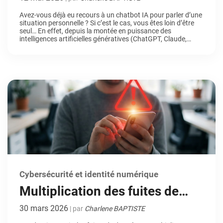
qui sonne l’alarme
Avez-vous déjà eu recours à un chatbot IA pour parler d’une
situation personnelle ? Si c’est le cas, vous êtes loin d’être
seul… En effet, depuis la montée en puissance des
intelligences artificielles génératives (ChatGPT, Claude,
perplexity, etc), de nombreux utilisateurs se tournent vers
elles pour des conseils d’ordre privé. Aide à la rédaction d’un
[…]
Cybersécurité et identité numérique
Multiplication des fuites de
données : comprendre les
30 mars 2026
| par
Charlene BAPTISTE
risques et adopter les bons