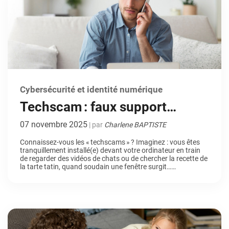
Cybersécurité et identité numérique
Techscam : faux support
technique, vraie arnaque
07 novembre 2025
| par
Charlene BAPTISTE
Connaissez-vous les « techscams » ? Imaginez : vous êtes
tranquillement installé(e) devant votre ordinateur en train
de regarder des vidéos de chats ou de chercher la recette de
la tarte tatin, quand soudain une fenêtre surgit…
clignotante, bruyante, alarmante. Elle vous annonce que
votre ordinateur est infecté, que vos données sont en
danger et qu’il faut appeler […]