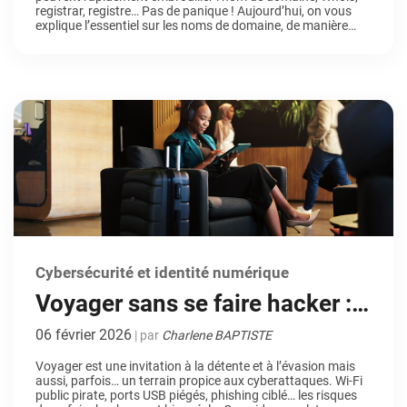
registrar, registre… Pas de panique ! Aujourd’hui, on vous
explique l’essentiel sur les noms de domaine, de manière
simple et concise (on l’espère). Le nom de domaine : la base
de toute identité en ligne Un nom […]
Cybersécurité et identité numérique
Voyager sans se faire hacker :
tout ce qu’il faut savoir
06 février 2026
| par
Charlene BAPTISTE
Voyager est une invitation à la détente et à l’évasion mais
aussi, parfois… un terrain propice aux cyberattaques. Wi-Fi
public pirate, ports USB piégés, phishing ciblé… les risques