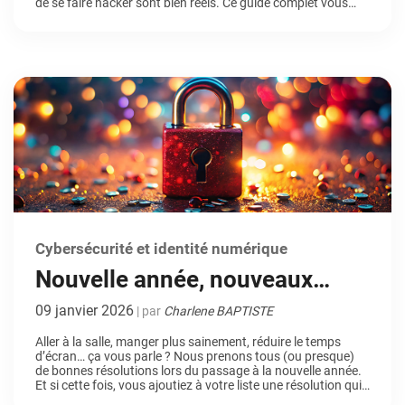
de se faire hacker sont bien réels. Ce guide complet vous
aide à comprendre ces menaces et vous donne des
solutions concrètes pour voyager sans vous faire […]
Cybersécurité et identité numérique
Nouvelle année, nouveaux
réflexes pour votre sécurité
09 janvier 2026
| par
Charlene BAPTISTE
numérique
Aller à la salle, manger plus sainement, réduire le temps
d’écran… ça vous parle ? Nous prenons tous (ou presque)
de bonnes résolutions lors du passage à la nouvelle année.
Et si cette fois, vous ajoutiez à votre liste une résolution qui
ne demande ni jogging, ni cure de légumes ? Renforcer votre