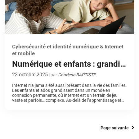
Cybersécurité et identité numérique & Internet
et mobile
Numérique et enfants : grandir
sereinement sur Internet avec
23 octobre 2025
| par
Charlene BAPTISTE
le contrôle parental
Internet n’a jamais été aussi présent dans la vie des familles.
Les enfants et ados grandissent dans un monde en
connexion permanente, où Internet est un terrain de jeu
vaste et parfois… complexe. Au-delà de l’apprentissage et
du divertissement, des risques bien réels se cachent derrière
l’écran lumineux. Dans ce contexte, l’accompagnement et la
protection […]
Page suivante