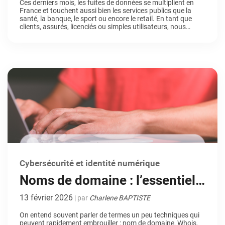
Ces derniers mois, les fuites de données se multiplient en
France et touchent aussi bien les services publics que la
réflexes pour rester en sécurité
santé, la banque, le sport ou encore le retail. En tant que
clients, assurés, licenciés ou simples utilisateurs, nous
sommes tous concernés par ces incidents qui exposent nos
informations personnelles. Pourtant, loin de céder à […]
Cybersécurité et identité numérique
Noms de domaine : l’essentiel,
sans prise de tête
13 février 2026
| par
Charlene BAPTISTE
On entend souvent parler de termes un peu techniques qui
peuvent rapidement embrouiller : nom de domaine, Whois,