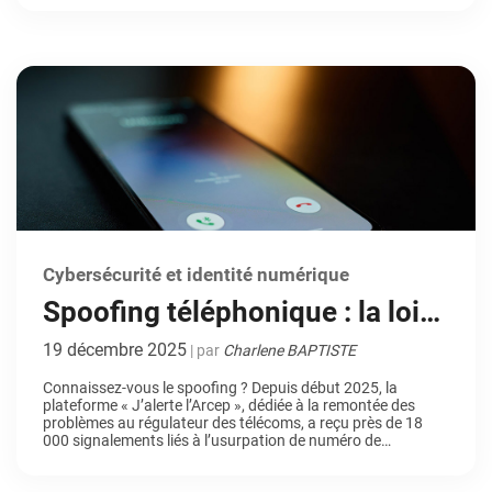
sécurité numérique […]
Cybersécurité et identité numérique
Spoofing téléphonique : la loi
évolue pour vous protéger des
19 décembre 2025
| par
Charlene BAPTISTE
fraudeurs
Connaissez-vous le spoofing ? Depuis début 2025, la
plateforme « J’alerte l’Arcep », dédiée à la remontée des
problèmes au régulateur des télécoms, a reçu près de 18
000 signalements liés à l’usurpation de numéro de
téléphone, ou autrement dit du « spoofing téléphonique ».
Face à ce chiffre vertigineux, l’Arcep (Autorité de régulation