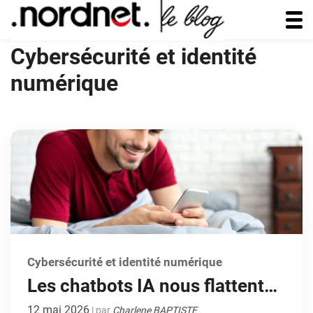
Cybersécurité et identité
numérique
Cybersécurité et identité numérique
Les chatbots IA nous flattent
trop ? Décryptage d’une étude
12 mai 2026
| par
Charlene BAPTISTE