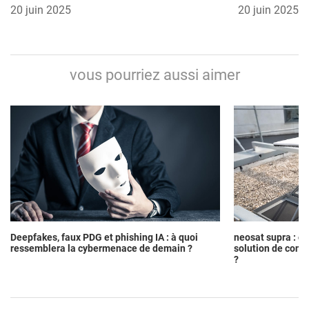
À L’IA : L’IMPACT
20 juin 2025
PLUS CHERS DE
20 juin 2025
DES
L’HISTOIRE – ILS
INTELLIGENCES
VALENT PLUS QUE
vous pourriez aussi aimer
ARTIFICIELLES
DE L’OR !
SUR NOTRE BIEN-
ÊTRE
Deepfakes, faux PDG et phishing IA : à quoi
neosat supra : c
ressemblera la cybermenace de demain ?
solution de conne
?