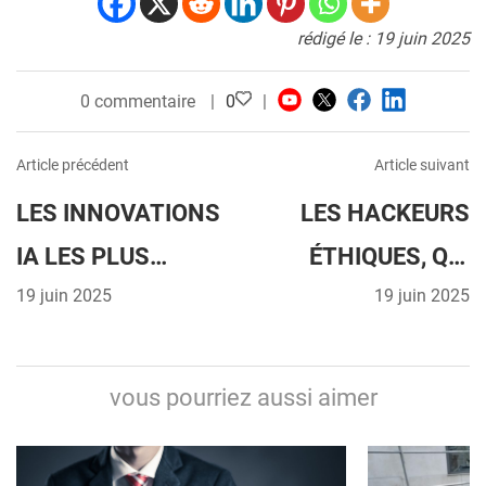
rédigé le : 19 juin 2025
0 commentaire
0
Article précédent
Article suivant
LES INNOVATIONS
LES HACKEURS
IA LES PLUS
ÉTHIQUES, QUI
ATTENDUES –
19 juin 2025
SONT-ILS ET
19 juin 2025
QUE NOUS
COMMENT NOUS
RÉSERVE L’AVENIR
PROTÈGENT-ILS ?
vous pourriez aussi aimer
?