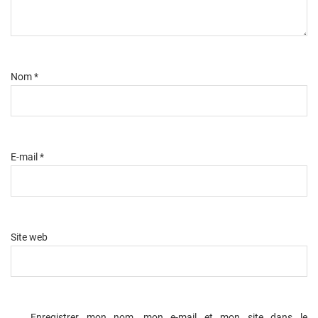
Nom
*
E-mail
*
Site web
Enregistrer mon nom, mon e-mail et mon site dans le