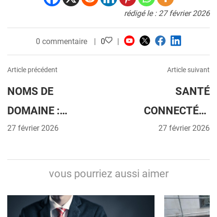
rédigé le : 27 février 2026
0 commentaire
0
Article précédent
Article suivant
NOMS DE
SANTÉ
DOMAINE :
CONNECTÉE :
L’ESSENTIEL,
27 février 2026
PLACE AUX
27 février 2026
SANS PRISE DE
CABINETS
TÊTE
MÉDICAUX
vous pourriez aussi aimer
AUTONOMES
GRÂCE AU