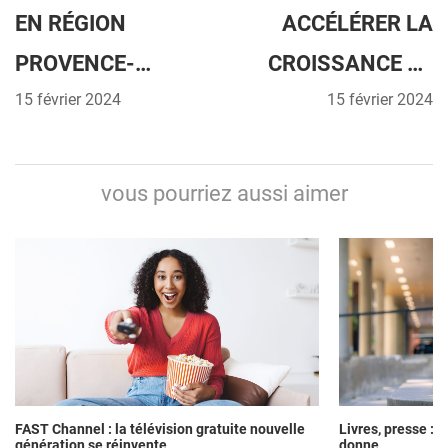
EN RÉGION
ACCÉLÉRER LA
PROVENCE-
CROISSANCE DE
ALPES-CÔTE
15 février 2024
15 février 2024
SON
D’AZUR : PASSEZ
EXPLOITATION
AU TRÈS HAUT
GRÂCE AU
vous pourriez aussi aimer
DÉBIT POUR 0 €
SATELLITE
FAST Channel : la télévision gratuite nouvelle
Livres, presse : 
génération se réinvente
donne