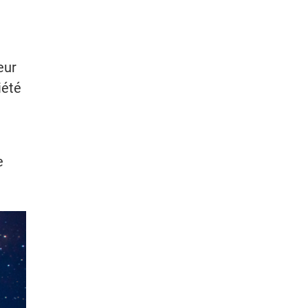
eur
iété
e