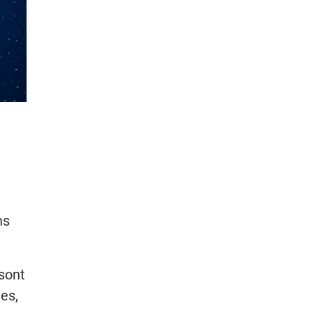
ns
 sont
ies,