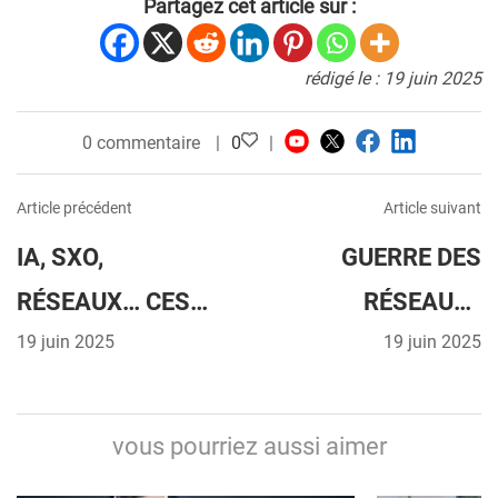
Partagez cet article sur :
rédigé le : 19 juin 2025
0 commentaire
0
Article précédent
Article suivant
IA, SXO,
GUERRE DES
RÉSEAUX… CES
RÉSEAUX :
TENDANCES
19 juin 2025
POURQUOI TOUT
19 juin 2025
NUMÉRIQUES ET
LE MONDE QUITTE
INNOVATIONS À
X (EX-TWITTER) ?
vous pourriez aussi aimer
SUIVRE EN 2025