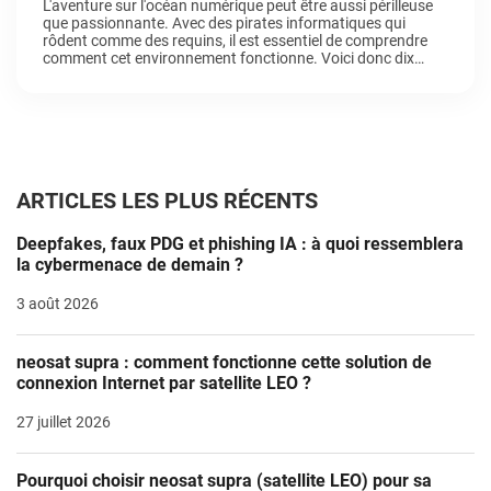
L'aventure sur l'océan numérique peut être aussi périlleuse
que passionnante. Avec des pirates informatiques qui
rôdent comme des requins, il est essentiel de comprendre
comment cet environnement fonctionne. Voici donc dix
conseils pour vous assurer une navigation sans heurt dans
les eaux tumultueuses d'Internet.
ARTICLES LES PLUS RÉCENTS
Deepfakes, faux PDG et phishing IA : à quoi ressemblera
la cybermenace de demain ?
3 août 2026
neosat supra : comment fonctionne cette solution de
connexion Internet par satellite LEO ?
27 juillet 2026
Pourquoi choisir neosat supra (satellite LEO) pour sa