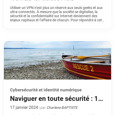
convaincre
Utiliser un VPN n’est plus un réservé aux seuls geeks et aux
ultra-connectés. À mesure que la société se digitalise, la
sécurité et la confidentialité sur Internet deviennent des
enjeux capitaux et l’affaire de chacun. Pour répondre à cette
problématique, le Réseau Privé Virtuel (VPN) se démarque
comme un outil essentiel pour garantir sécurité et
anonymat en ligne.
Cybersécurité et identité numérique
Naviguer en toute sécurité : 10
conseils pour profiter
17 janvier 2024
| par
Charlene BAPTISTE
d’Internet sans danger