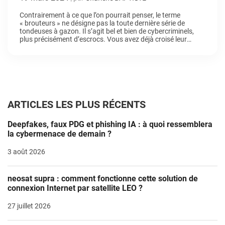
prennent par les sentiments
Contrairement à ce que l’on pourrait penser, le terme
« brouteurs » ne désigne pas la toute dernière série de
tondeuses à gazon. Il s’agit bel et bien de cybercriminels,
plus précisément d’escrocs. Vous avez déjà croisé leur
route ? C’est certain ! Mais vous ne le savez peut-être pas
encore… Explications.
ARTICLES LES PLUS RÉCENTS
Deepfakes, faux PDG et phishing IA : à quoi ressemblera
la cybermenace de demain ?
3 août 2026
neosat supra : comment fonctionne cette solution de
connexion Internet par satellite LEO ?
27 juillet 2026