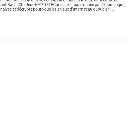
et Mountain Lion afin de combler la dangereuse faille de sécurité qui
Shell Bash. Charlene BAPTISTECurieuse et passionnée par le numérique,
nalyse et décrypte pour vous les enjeux d’Internet au quotidien :
es de connexion, TV, intelligence […]