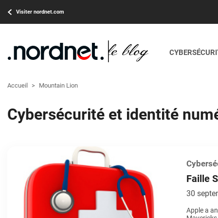
Visiter nordnet.com
CYBERSÉCURIT
Accueil
>
Mountain Lion
Cybersécurité et identité num
Cyberséc
Faille 
30 septe
Apple a an