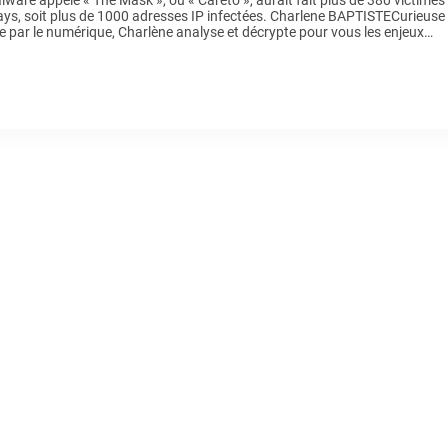
lware appelé « The Mask », ou « Careto », aurait fait plus de 380 victimes
ys, soit plus de 1000 adresses IP infectées. Charlene BAPTISTECurieuse 
 par le numérique, Charlène analyse et décrypte pour vous les enjeux
au quotidien : […]