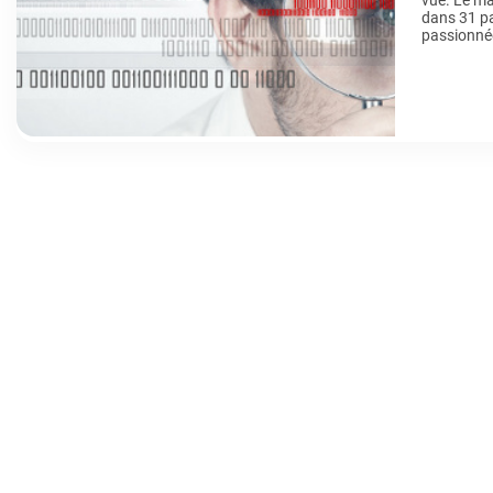
vue. Le ma
dans 31 pa
passionnée
d’Internet 