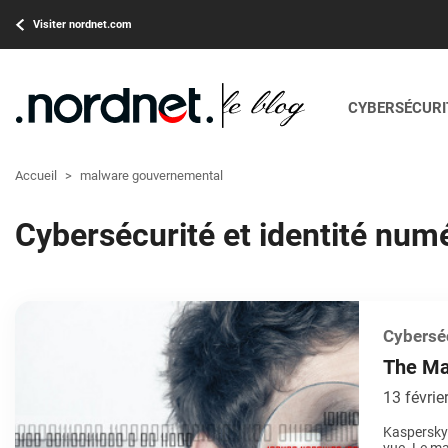
Visiter nordnet.com
CYBERSÉCURIT
Accueil
>
malware gouvernemental
Cybersécurité et identité num
Cyberséc
The Mas
13 févrie
Kaspersky 