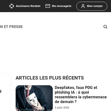
Assistance Nordnet
Ma messagerie
Mon compte
ON ET PRESSE
ARTICLES LES PLUS RÉCENTS
Deepfakes, faux PDG et
s
phishing IA : à quoi
ressemblera la cybermenace
de demain ?
3 août 2026