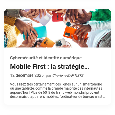
des […]
Cybersécurité et identité numérique
Mobile First : la stratégie
incontournable pour un site
12 décembre 2025
| par
Charlene BAPTISTE
web performant et bien
Vous lisez très certainement ces lignes sur un smartphone
ou une tablette, comme la grande majorité des internautes
référencé
aujourd’hui ! Plus de 60 % du trafic web mondial provient
désormais d’appareils mobiles, l’ordinateur de bureau n’est
plus la porte d’entrée principale vers Internet. Fini le temps
où l’on créait un site pour ordinateur avant de […]