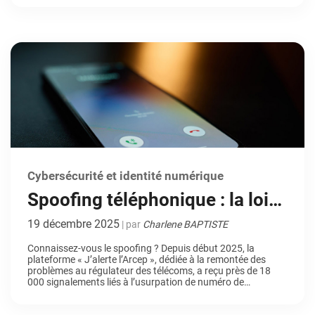
sécurité numérique […]
Cybersécurité et identité numérique
Spoofing téléphonique : la loi
évolue pour vous protéger des
19 décembre 2025
| par
Charlene BAPTISTE
fraudeurs
Connaissez-vous le spoofing ? Depuis début 2025, la
plateforme « J’alerte l’Arcep », dédiée à la remontée des
problèmes au régulateur des télécoms, a reçu près de 18
000 signalements liés à l’usurpation de numéro de
téléphone, ou autrement dit du « spoofing téléphonique ».
Face à ce chiffre vertigineux, l’Arcep (Autorité de régulation