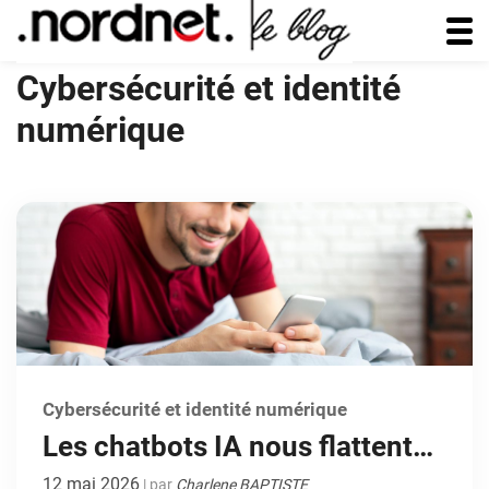
Cybersécurité et identité
numérique
Cybersécurité et identité numérique
Les chatbots IA nous flattent
trop ? Décryptage d’une étude
12 mai 2026
| par
Charlene BAPTISTE