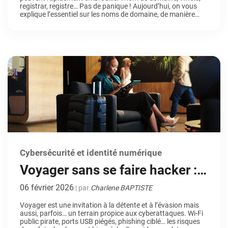
registrar, registre… Pas de panique ! Aujourd’hui, on vous
explique l’essentiel sur les noms de domaine, de manière
simple et concise (on l’espère). Le nom de domaine : la base
de toute identité en ligne Un nom […]
Cybersécurité et identité numérique
Voyager sans se faire hacker :
tout ce qu’il faut savoir
06 février 2026
| par
Charlene BAPTISTE
Voyager est une invitation à la détente et à l’évasion mais
aussi, parfois… un terrain propice aux cyberattaques. Wi-Fi
public pirate, ports USB piégés, phishing ciblé… les risques