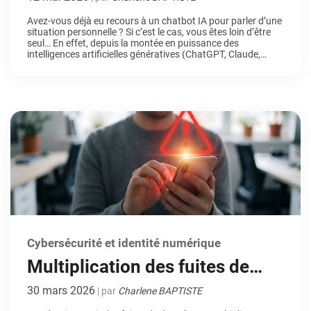
qui sonne l’alarme
Avez-vous déjà eu recours à un chatbot IA pour parler d’une
situation personnelle ? Si c’est le cas, vous êtes loin d’être
seul… En effet, depuis la montée en puissance des
intelligences artificielles génératives (ChatGPT, Claude,
perplexity, etc), de nombreux utilisateurs se tournent vers
elles pour des conseils d’ordre privé. Aide à la rédaction d’un
[…]
Cybersécurité et identité numérique
Multiplication des fuites de
données : comprendre les
30 mars 2026
| par
Charlene BAPTISTE
risques et adopter les bons