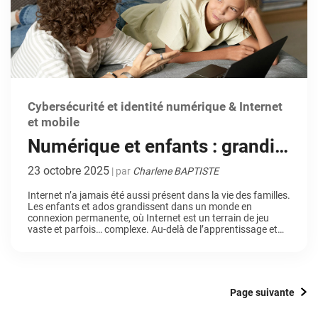
Cybersécurité et identité numérique & Internet
et mobile
Numérique et enfants : grandir
sereinement sur Internet avec
23 octobre 2025
| par
Charlene BAPTISTE
le contrôle parental
Internet n’a jamais été aussi présent dans la vie des familles.
Les enfants et ados grandissent dans un monde en
connexion permanente, où Internet est un terrain de jeu
vaste et parfois… complexe. Au-delà de l’apprentissage et
du divertissement, des risques bien réels se cachent derrière
l’écran lumineux. Dans ce contexte, l’accompagnement et la
protection […]
Page suivante