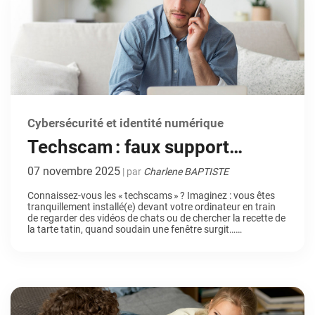
Cybersécurité et identité numérique
Techscam : faux support
technique, vraie arnaque
07 novembre 2025
| par
Charlene BAPTISTE
Connaissez-vous les « techscams » ? Imaginez : vous êtes
tranquillement installé(e) devant votre ordinateur en train
de regarder des vidéos de chats ou de chercher la recette de
la tarte tatin, quand soudain une fenêtre surgit…
clignotante, bruyante, alarmante. Elle vous annonce que
votre ordinateur est infecté, que vos données sont en
danger et qu’il faut appeler […]