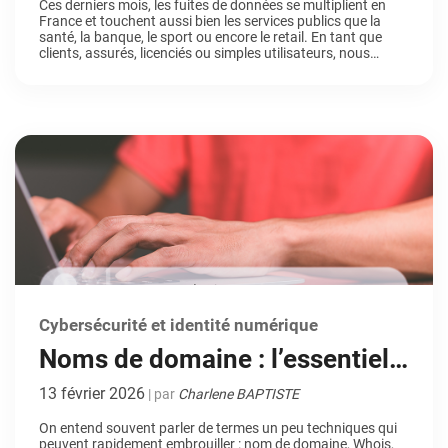
Ces derniers mois, les fuites de données se multiplient en
France et touchent aussi bien les services publics que la
réflexes pour rester en sécurité
santé, la banque, le sport ou encore le retail. En tant que
clients, assurés, licenciés ou simples utilisateurs, nous
sommes tous concernés par ces incidents qui exposent nos
informations personnelles. Pourtant, loin de céder à […]
Cybersécurité et identité numérique
Noms de domaine : l’essentiel,
sans prise de tête
13 février 2026
| par
Charlene BAPTISTE
On entend souvent parler de termes un peu techniques qui
peuvent rapidement embrouiller : nom de domaine, Whois,