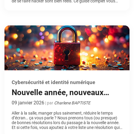
de se faire hacker sont bien réels. Ce guide complet vous
aide à comprendre ces menaces et vous donne des
solutions concrètes pour voyager sans vous faire […]
Cybersécurité et identité numérique
Nouvelle année, nouveaux
réflexes pour votre sécurité
09 janvier 2026
| par
Charlene BAPTISTE
numérique
Aller à la salle, manger plus sainement, réduire le temps
d’écran… ça vous parle ? Nous prenons tous (ou presque)
de bonnes résolutions lors du passage à la nouvelle année.
Et si cette fois, vous ajoutiez à votre liste une résolution qui
ne demande ni jogging, ni cure de légumes ? Renforcer votre