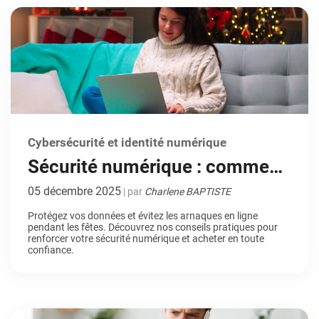
Cybersécurité et identité numérique
Sécurité numérique : comment
éviter les arnaques et protéger
05 décembre 2025
| par
Charlene BAPTISTE
vos données pendant les fêtes
Protégez vos données et évitez les arnaques en ligne
pendant les fêtes. Découvrez nos conseils pratiques pour
renforcer votre sécurité numérique et acheter en toute
confiance.