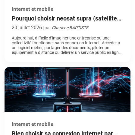
Internet et mobile
Pourquoi choisir neosat supra (satellite
LEO) pour sa connectivité professionnelle
20 juillet 2026
| par
Charlene BAPTISTE
?
Aujourd’hui, difficile d’imaginer une entreprise ou une
collectivité fonctionner sans connexion Internet. Accéder à
un logiciel métier, partager des documents, piloter un
équipement à distance ou délivrer un service public en ligne :
autant d’actions devenues quotidiennes… Jusqu’au jour où
la connexion n’est plus au rendez-vous. Dans ce
contexte, les solutions satellitaires de nouvelle génération
suscitent un […]
Internet et mobile
Bien choisir sa connexion Internet par