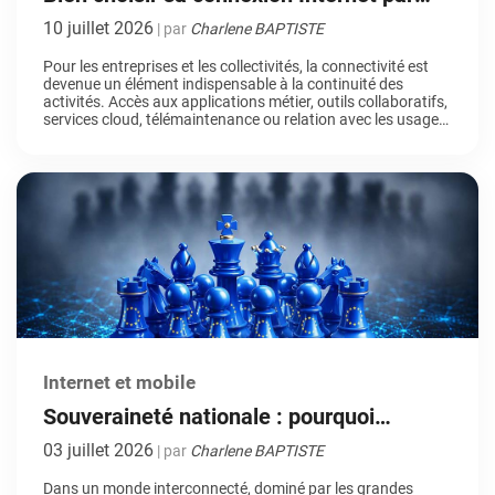
satellite : les critères essentiels pour les
10 juillet 2026
| par
Charlene BAPTISTE
professionnels
Pour les entreprises et les collectivités, la connectivité est
devenue un élément indispensable à la continuité des
activités. Accès aux applications métier, outils collaboratifs,
services cloud, télémaintenance ou relation avec les usagers
: la moindre interruption du réseau peut rapidement avoir
des conséquences opérationnelles et financières. Dans ce
contexte, l’Internet par satellite s’impose comme une […]
Internet et mobile
Souveraineté nationale : pourquoi
entreprises et collectivités se tournent
03 juillet 2026
| par
Charlene BAPTISTE
vers des solutions européennes
Dans un monde interconnecté, dominé par les grandes