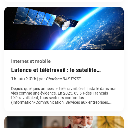
inattendues. L’objectif : les laisser gérer leur propre monde et
observer leur capacité […]
Internet et mobile
Latence et télétravail : le satellite
géostationnaire peut-il tenir la distance ?
16 juin 2026
| par
Charlene BAPTISTE
Depuis quelques années, le télétravail s’est installé dans nos
vies comme une évidence. En 2025, 63,6% des Français
télétravaillaient, tous secteurs confondus
(Information/Communication, Services aux entreprises,
Fonction Publique…). Entre les réunions visio du lundi matin,
l’envoi de fichiers volumineux, le partage d’écran avec un
client ou encore les sessions de formation en ligne, notre
capacité […]