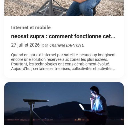
Internet et mobile
neosat supra : comment fonctionne cette
solution de connexion Internet par
27 juillet 2026
| par
Charlene BAPTISTE
satellite LEO ?
Quand on parle d’Internet par satellite, beaucoup imaginent
encore une solution réservée aux zones les plus isolées.
Pourtant, les technologies ont considérablement évolué.
Aujourd’hui, certaines entreprises, collectivités et activités
stratégiques choisissent même le satellite non pas comme
une solution par défaut, mais comme un véritable choix de
connectivité. Pourquoi ? Parce qu’elles recherchent de la […]