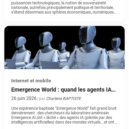
puissances technologiques, la notion de souveraineté
nationale, autrefois principalement politique et territoriale,
s’étend désormais aux sphères économiques, numériques
et technologiques. Pour les entreprises et les collectivités,
cette évolution influence directement les choix d’outils, de
partenaires et d’infrastructures. De plus en plus
d’organisations françaises et européennes cherchent
aujourd’hui […]
Internet et mobile
Emergence World : quand les agents IA
gouvernent un monde virtuel
26 juin 2026
| par
Charlene BAPTISTE
Une expérience baptisée “Emergence World” fait grand bruit
dernièrement : des chercheurs du laboratoire américain
Emergence AI ont « lâché » des agents IA (pilotés par des
intelligences artificielles) dans des mondes virtuels… et ont
observé des dynamiques sociales pour le moins