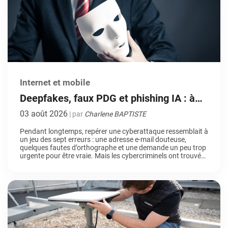
Internet et mobile
Deepfakes, faux PDG et phishing IA : à
quoi ressemblera la cybermenace de
03 août 2026
| par
Charlene BAPTISTE
demain ?
Pendant longtemps, repérer une cyberattaque ressemblait à
un jeu des sept erreurs : une adresse e-mail douteuse,
quelques fautes d’orthographe et une demande un peu trop
urgente pour être vraie. Mais les cybercriminels ont trouvé
un nouvel allié : l’intelligence artificielle. Entre deepfakes
ultra-réalistes, faux dirigeants clonés en quelques secondes
et campagnes de phishing dopées […]