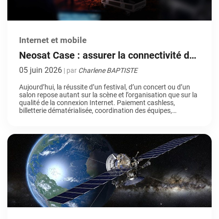
Internet et mobile
Neosat Case : assurer la connectivité des
événements et spectacles partout en
05 juin 2026
| par
Charlene BAPTISTE
France
Aujourd’hui, la réussite d’un festival, d’un concert ou d’un
salon repose autant sur la scène et l’organisation que sur la
qualité de la connexion Internet. Paiement cashless,
billetterie dématérialisée, coordination des équipes,
diffusion en direct… autant de services qui reposent
directement sur la qualité du réseau. En effet, dans ce type
d’événement, une panne ou […]