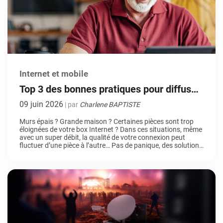
Internet et mobile
Top 3 des bonnes pratiques pour diffuser
le Wi-Fi PARTOUT chez vous
09 juin 2026
| par
Charlene BAPTISTE
Murs épais ? Grande maison ? Certaines pièces sont trop
éloignées de votre box Internet ? Dans ces situations, même
avec un super débit, la qualité de votre connexion peut
fluctuer d’une pièce à l’autre… Pas de panique, des solutions
existent ! Après avoir lu cet article, la qualité de votre
connexion sera AU TOP, même jusqu’au fond du […]